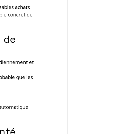
ables achats 
ple concret de 
 de 
idiennement et 
robable que les 
 automatique 
enté 