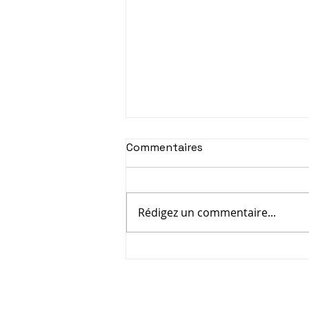
Commentaires
Rédigez un commentaire...
Énergie : un enjeu
stratégique majeur pour
les entreprises