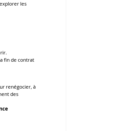
xplorer les 
rir.
 fin de contrat 
ur renégocier, à 
nent des 
nce 