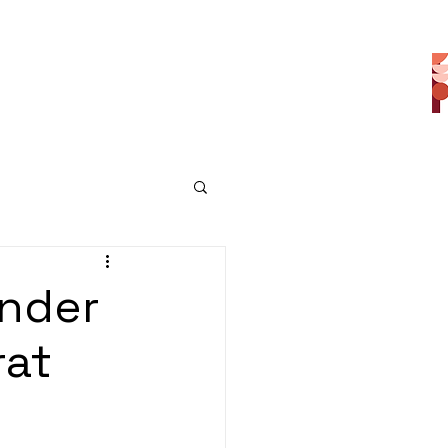
-vous
À propos
Blog
ander
rat