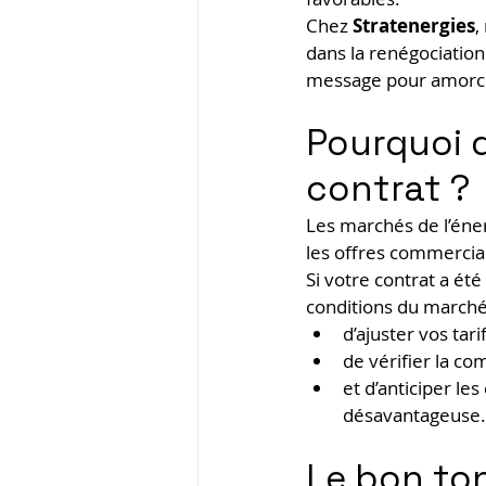
Chez 
Stratenergies
,
dans la renégociation
message pour amorcer
Pourquoi 
contrat ?
Les marchés de l’éner
les offres commercia
Si votre contrat a été
conditions du marché
d’ajuster vos tari
de vérifier la co
et d’anticiper l
désavantageuse.
Le bon ton 