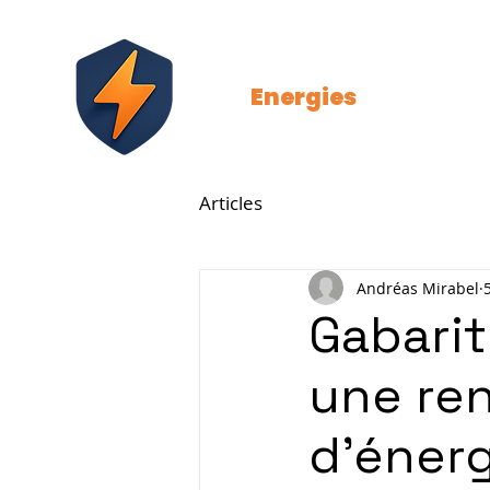
Strat
Energies
Articles
Andréas Mirabel
Gabari
une re
d’énerg