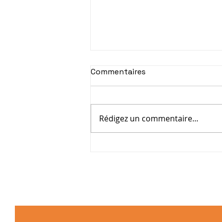
Commentaires
Rédigez un commentaire...
Énergie : un enjeu
stratégique majeur pour
les entreprises