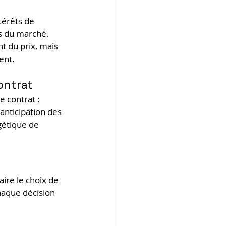
térêts de 
s du marché. 
t du prix, mais 
ient.
ontrat
e contrat : 
 anticipation des 
gétique de 
aire le choix de 
chaque décision 