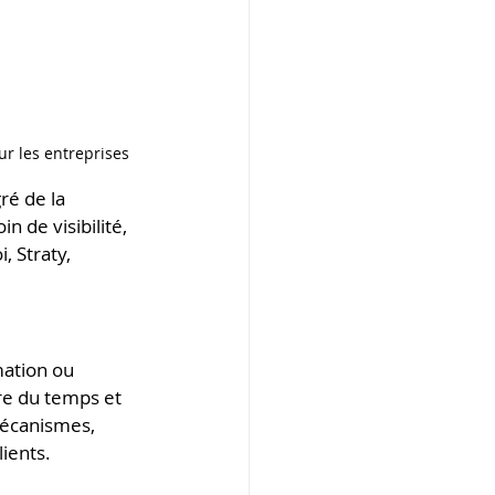
ur les entreprises
ré de la 
 de visibilité, 
, Straty, 
mation ou 
dre du temps et 
mécanismes, 
lients.