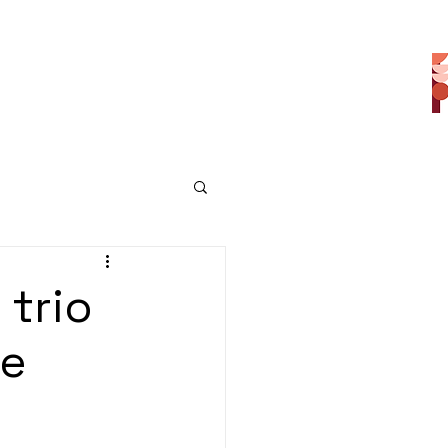
-vous
À propos
Blog
 trio
re