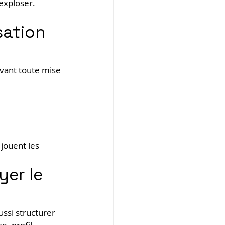
 exploser.
sation 
vant toute mise 
jouent les 
yer le 
ussi structurer 