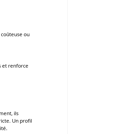
s coûteuse ou 
 et renforce 
ent, ils 
icte. Un profil 
ité.