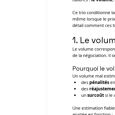
Ce trio conditionne la
même lorsque le prix 
détail comment ces tr
1. Le volu
Le volume correspon
de la négociation. Il 
Pourquoi le vo
Un volume mal estimé
des 
pénalités
 e
des 
réajustemen
un 
surcoût
 si l
Une estimation fiable
ajustée en fonction :