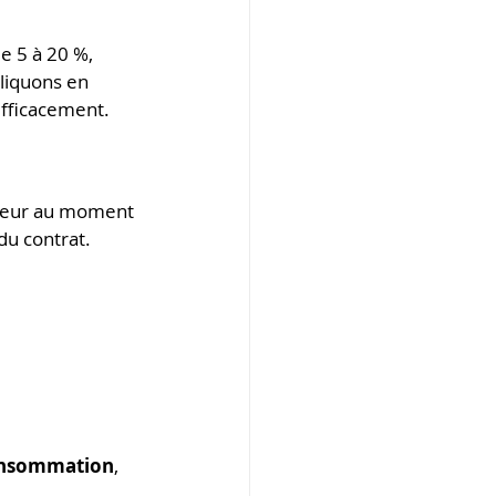
de 5 à 20 %, 
liquons en 
efficacement.
sseur au moment 
 du contrat.
consommation
, 