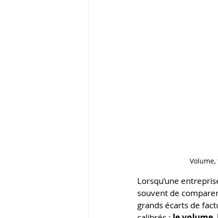
Volume, t
Lorsqu’une entreprise
souvent de comparer le
grands écarts de fac
calibrés : 
le volume
, 