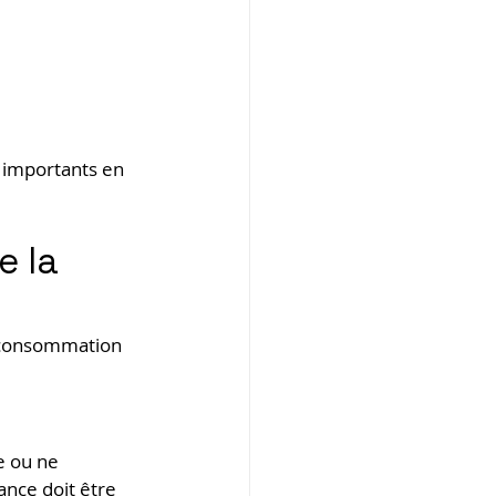
s importants en 
e la 
a consommation 
e ou ne 
ance doit être 