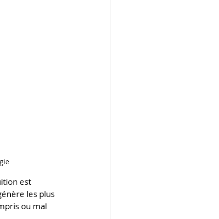
gie
tion est 
génère les plus 
mpris ou mal 